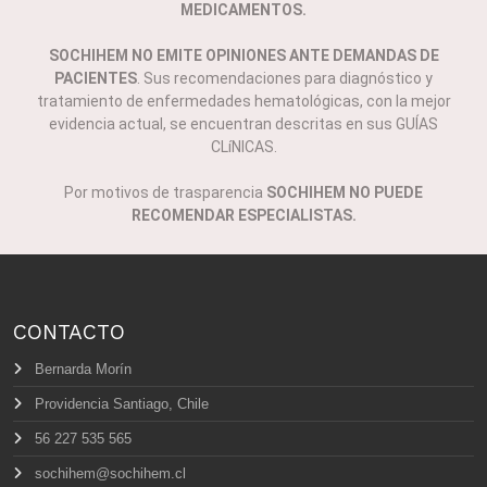
MEDICAMENTOS.
SOCHIHEM NO EMITE OPINIONES ANTE DEMANDAS DE
PACIENTES
. Sus recomendaciones para diagnóstico y
tratamiento de enfermedades hematológicas, con la mejor
evidencia actual, se encuentran descritas en sus GUÍAS
CLíNICAS.
Por motivos de trasparencia
SOCHIHEM NO PUEDE
RECOMENDAR ESPECIALISTAS.
CONTACTO
Bernarda Morín
Providencia Santiago, Chile
56 227 535 565
sochihem@sochihem.cl