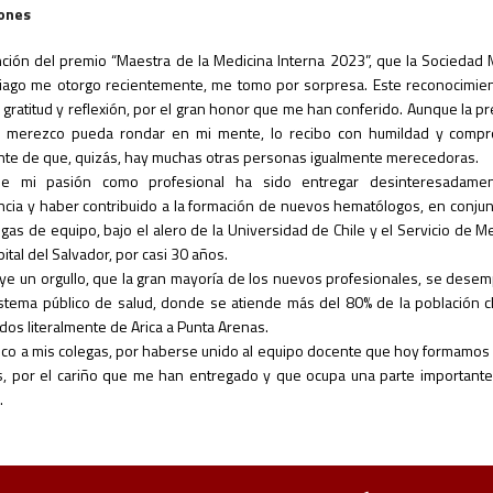
iones
inción del premio “Maestra de la Medicina Interna 2023”, que la Sociedad
iago me otorgo recientemente, me tomo por sorpresa. Este reconocimie
 gratitud y reflexión, por el gran honor que me han conferido. Aunque la p
o merezco pueda rondar en mi mente, lo recibo con humildad y compr
nte de que, quizás, hay muchas otras personas igualmente merecedoras.
de mi pasión como profesional ha sido entregar desinteresadame
ncia y haber contribuido a la formación de nuevos hematólogos, en conju
gas de equipo, bajo el alero de la Universidad de Chile y el Servicio de M
ital del Salvador, por casi 30 años.
uye un orgullo, que la gran mayoría de los nuevos profesionales, se des
istema público de salud, donde se atiende más del 80% de la población c
idos literalmente de Arica a Punta Arenas.
co a mis colegas,
por haberse unido al equipo docente que hoy formamos 
, por el cariño que me han entregado y que ocupa una parte importante
.