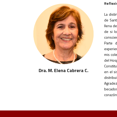
Reflex
La dist
de Sant
llena de
de si l
conscie
Parte 
experie
mis cole
del Hosp
Constit
Dra. M. Elena Cabrera C.
en el s
distribu
Agradez
becados
corazón