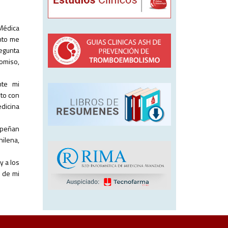
 Médica
nto me
regunta
omiso,
nte mi
nto con
edicina
empeñan
hilena,
y a los
 de mi