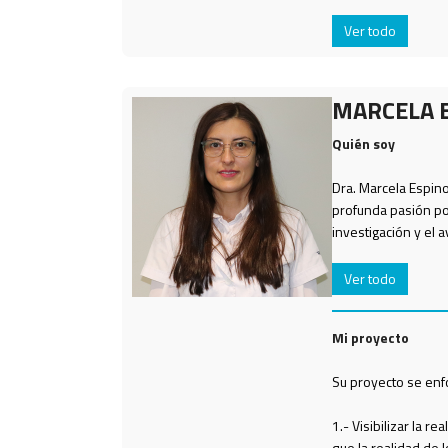
Ver todo
MARCELA 
Quién soy
Dra. Marcela Espin
profunda pasión por
investigación y el a
Ver todo
Mi proyecto
Su proyecto se enfo
1.- Visibilizar la r
que la realidad de l