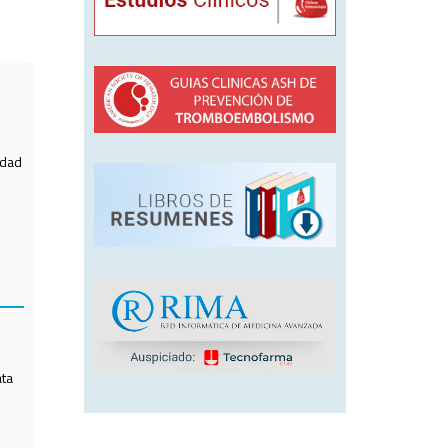
idad
ata