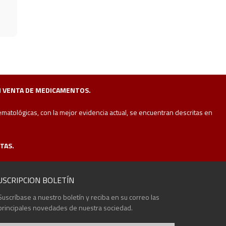
NI VENTA DE MEDICAMENTOS.
tológicas, con la mejor evidencia actual, se encuentran descritas en
TAS.
USCRIPCION BOLETÍN
Suscríbase a nuestro boletín y reciba en su correo las
principales novedades de nuestra sociedad.