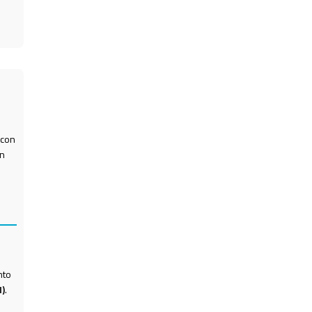
 con
ón
nto
)
.