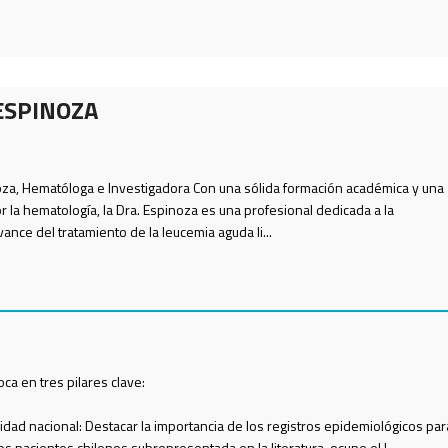
ESPINOZA
oza, Hematóloga e Investigadora Con una sólida formación académica y una
 la hematología, la Dra. Espinoza es una profesional dedicada a la
vance del tratamiento de la leucemia aguda li...
ca en tres pilares clave:
ealidad nacional: Destacar la importancia de los registros epidemiológicos par
os pacientes chilenos,subrepresentada en la literatura, ocupe el l...