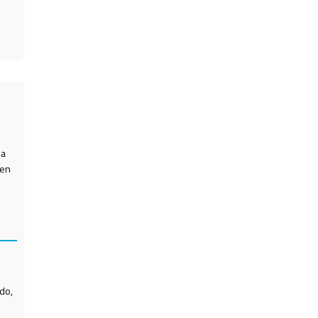
la
 en
do,