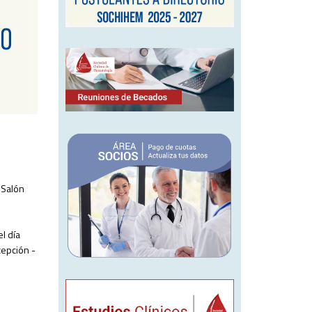
 Salón
l día
cepción -