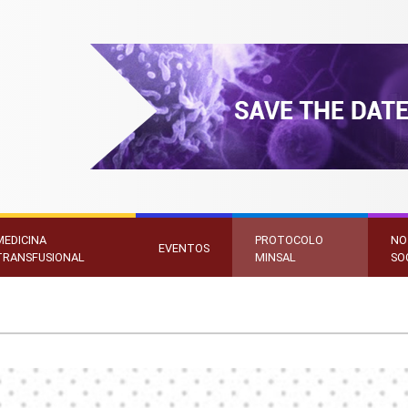
MEDICINA
PROTOCOLO
NO
EVENTOS
TRANSFUSIONAL
MINSAL
SO